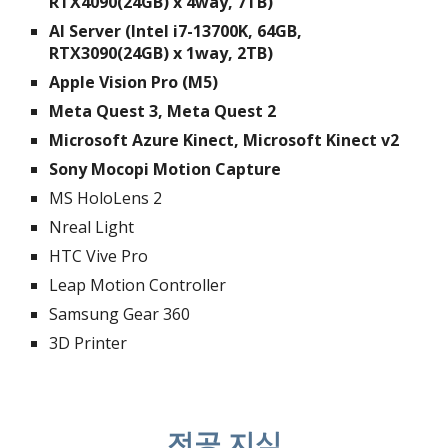
RTX
4
090(24GB) x 4
way, 7TB
)
AI Server (Intel i7-13700K, 64GB,
RTX3090(24GB) x 1way, 2TB)
Apple Vision Pro (M5)
Meta Quest
3
, Meta Quest
2
Micro
soft
Azure Kinect, Microsoft Kinect v2
Sony Mocopi Motion Capture
MS HoloLens 2
Nreal Light
HTC Vive Pro
Leap Motion Controller
Samsung Gear 360
3D Printer
전공 지식