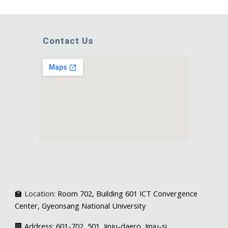
Contact Us
🏫
Location
:
Room
702
, Bu
ilding 601 ICT Convergence
Center
,
Gyeonsang National University
🏢 Address
: 601-702 ,
501, Jinju-daero, Jinju-si,